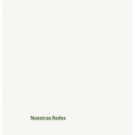
Los precios
, descripciones y detalles de los productos
se
encuentran sujetos a cambios sin previo aviso
. Hacemos
un esfuerzo grande por actualizar la lista de precios
periódicamente sin embargo
el precio final está sujeto a
cambio al momento de realizar su pedido.
Las existencias
de productos que se muestran son al
momento de hacer su pedido y
pueden variar de acuerdo
con la disponibilidad real en el almacé
n del mayorista o
fabricante.
La presentación
(Diseño del empaque / Tamaño) del
producto esta sujeta a
cambios sin previo aviso
. Tratamos
de mantenernos actualizados, sin embargo es posible que el
producto mostrado en las fotos
pueda tener ligeras
variaciones o haber cambiado su presentación al
momento de realizar la compra.
Si tiene alguna duda sobre
un producto de clic sobre el botón de WhatsApp.
Síguenos en
Nuestras Redes