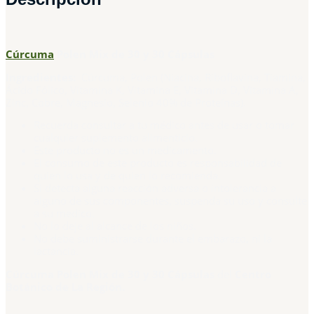
Cúrcuma
Polen Mix de 30 y 30 Cápsulas
Ingredientes:
Cúrcuma, Polen (Niacina, Riboflavina, Tiamina,
Ácido Fólico, Vitamina K, Vitamina E, Vitamina D, Vitamina A,
Zinc, Cobre, Magnesio, Selenio 40% de Proteínas).
Recuerda consultar a tu médico antes de usar o tomar
cualquier suplemento alimenticio.
Este producto no es un medicamento.
El consumo de este producto es responsabilidad de
quien lo usa y de quien lo recomienda.
Si detecta alguna reacción adversa o intolerancia a
alguno de sus componentes, suspenda su uso y consulte
a su medico.
No lo deje al alcance de los niños.
No debe suministrarse durante el embarazo, ni la
lactancia.
Cúrcuma Polen Mix de 30 y 30 Cápsulas
del
Centro
Botánico de La Región.