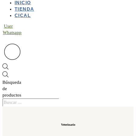
INICIO
TIENDA
CICAL
User
Whatsapp
Búsqueda
de
productos
Veterinario