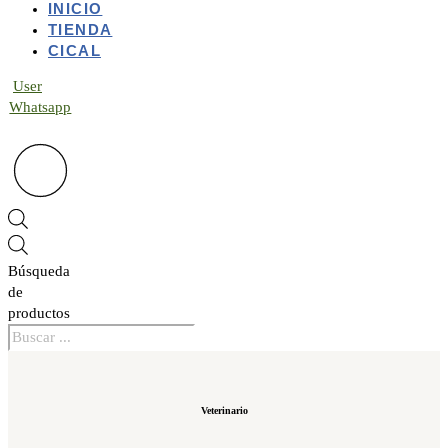
INICIO
TIENDA
CICAL
User
Whatsapp
Búsqueda
de
productos
Veterinario