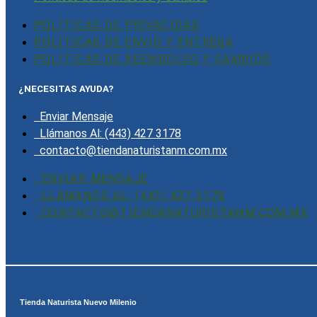
POLÍTICAS DE PRIVACIDAD
POLÍTICAS DE ENVIÓ Y ENTREGA
POLÍTICAS DE REEMBOLSO Y CAMBIOS
¿NECESITAS AYUDA?
Enviar Mensaje
Llámanos Al: (443) 427 3178
contacto@tiendanaturistanm.com.mx
ENVIAR MENSAJE
LLÁMANOS AL: (443) 427 3178
CONTACTO@TIENDANATURISTANM.COM.MX
Tienda Naturista Nuevo Milenio